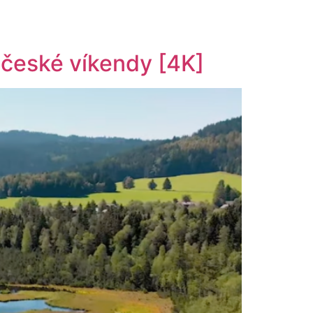
hočeské víkendy [4K]