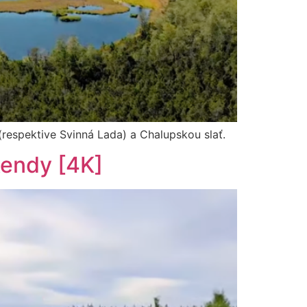
 (respektive Svinná Lada) a Chalupskou slať.
íkendy [4K]