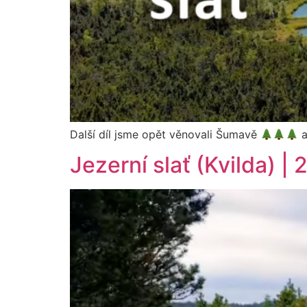
Další díl jsme opět věnovali Šumavě
a
Jezerní slať (Kvilda) | 