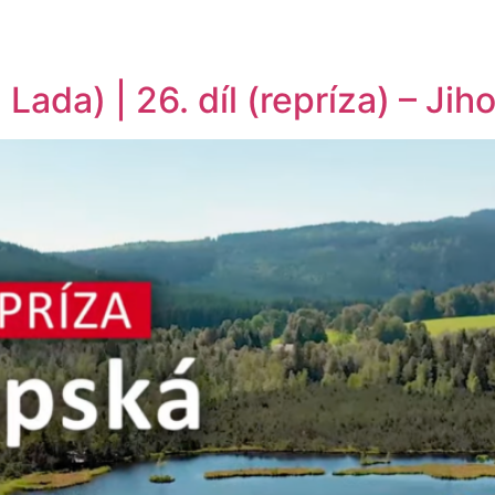
Lada) | 26. díl (repríza) – Ji