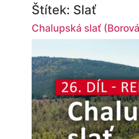
Štítek:
Slať
Chalupská slať (Borová 