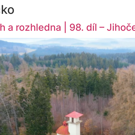
cko
h a rozhledna | 98. díl – Jiho