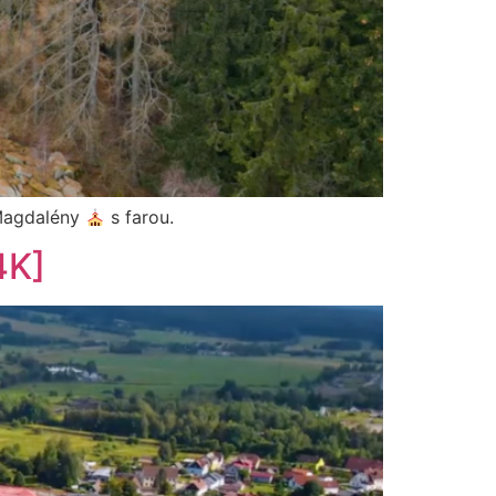
 Magdalény
s farou.
4K]