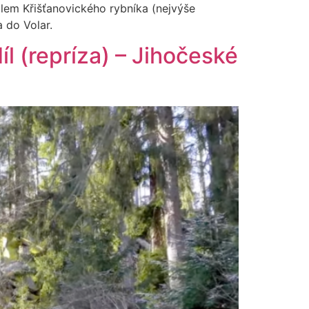
lem Křišťanovického rybníka (nejvýše
 do Volar.
l (repríza) – Jihočeské