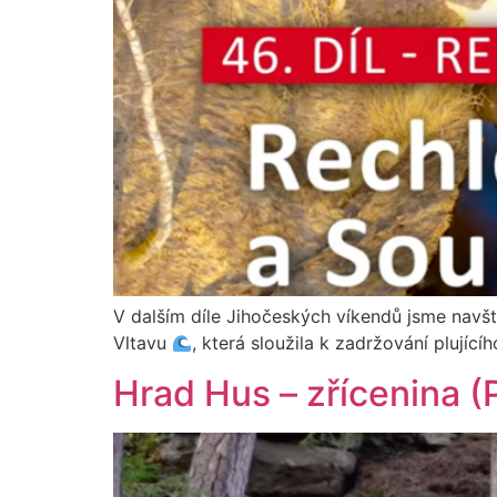
V dalším díle Jihočeských víkendů jsme navš
Vltavu
, která sloužila k zadržování plující
Hrad Hus – zřícenina (P