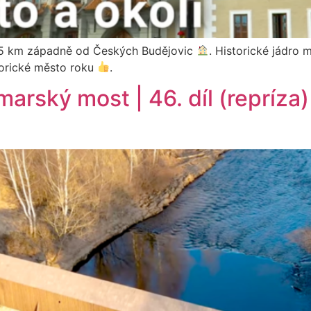
 35 km západně od Českých Budějovic
. Historické jádro
torické město roku
.
arský most | 46. díl (repríza