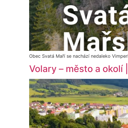
Obec Svatá Maří se nachází nedaleko Vimper
Volary – město a okolí 