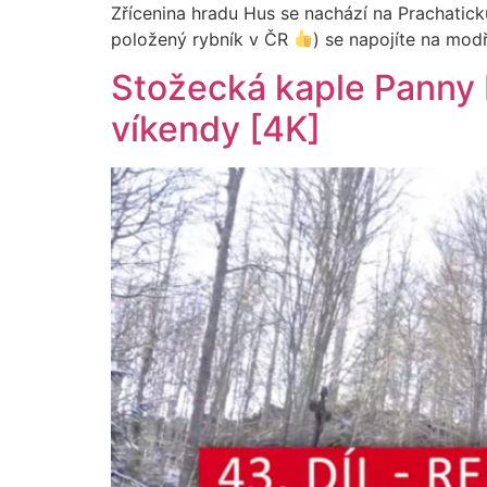
Zřícenina hradu Hus se nachází na Prachatick
položený rybník v ČR
) se napojíte na mod
Stožecká kaple Panny M
víkendy [4K]