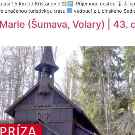
u asi 1,5 km od Křišťanovic
🅿. Příjemnou cestou
ko
ře značenou turistickou trasu
vedoucí z Libínského Sedla
arie (Šumava, Volary) | 43. dí