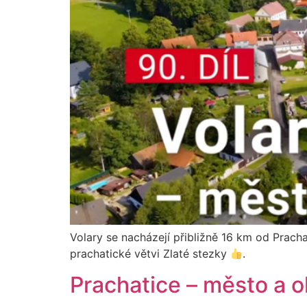
Volary se nacházejí přibližně 16 km od Prac
prachatické větvi Zlaté stezky
.
Prachatice – město a ok