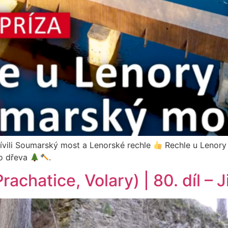
tívili Soumarský most a Lenorské rechle
Rechle u Lenory 
ho dřeva
.
rachatice, Volary) | 80. díl –