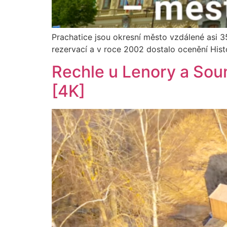
Prachatice jsou okresní město vzdálené asi
rezervací a v roce 2002 dostalo ocenění His
Rechle u Lenory a Soum
[4K]