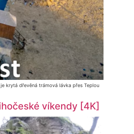
je krytá dřevěná trámová lávka přes Teplou
 Jihočeské víkendy [4K]