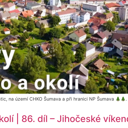
hatic, na území CHKO Šumava a při hranici NP Šumava
.
olí | 86. díl – Jihočeské víke