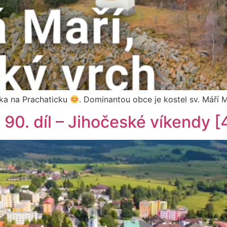
ka na Prachaticku
. Dominantou obce je kostel sv. Máří
| 90. díl – Jihočeské víkendy [