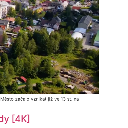
 Město začalo vznikat již ve 13 st. na
ndy [4K]