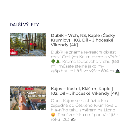
DALŠÍ VÝLETY:
Dubík – Vrch, NS, Kaple (Český
Krumlov) | 103. Díl – Jihočeské
Víkendy [4K]
Dubík je známá rekreační oblast
mezi Českým Krumlovem a Větřní
. Kromě Dubového vrchu (681
m), můžete stejně jako my
vyšplhat ke kříži ve výšce 694 m
.
Kájov – Kostel, Klášter, Kaple |
102. Díl – Jihočeské Víkendy [4K]
Obec Kájov se nachází 4 km
západně od Českého Krumlova u
hlavního tahu směrem na Lipno
. První zmínka o ní pochází již z
roku 1263 ✍
.