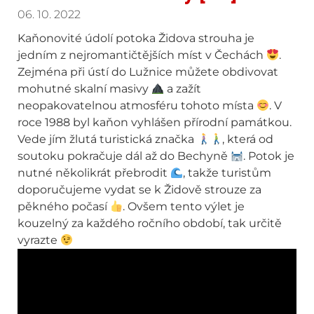
06. 10. 2022
Kaňonovité údolí potoka Židova strouha je
jedním z nejromantičtějších míst v Čechách
.
Zejména při ústí do Lužnice můžete obdivovat
mohutné skalní masivy
a zažít
neopakovatelnou atmosféru tohoto místa
. V
roce 1988 byl kaňon vyhlášen přírodní památkou.
Vede jím žlutá turistická značka
, která od
soutoku pokračuje dál až do Bechyně
. Potok je
nutné několikrát přebrodit
, takže turistům
doporučujeme vydat se k Židově strouze za
pěkného počasí
. Ovšem tento výlet je
kouzelný za každého ročního období, tak určitě
vyrazte