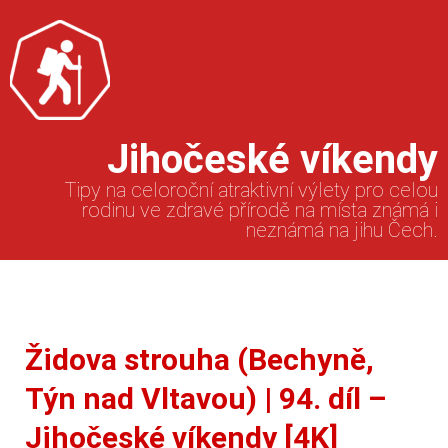
Jihočeské víkendy
Tipy na celoroční atraktivní výlety pro celou
rodinu ve zdravé přírodě na místa známá i
neznámá na jihu Čech.
Židova strouha (Bechyně,
Týn nad Vltavou) | 94. díl –
Jihočeské víkendy [4K]