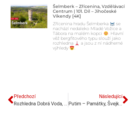
Šelmberk – Zřícenina, Vzdělávací
Centrum | 101. Díl – Jihočeské
Víkendy [4K]
Zřícenina hradu Šelmberka
se
nachází nedaleko Mladé Vožice a
Tábora na malém kopci
. Hlavní
věž bergfitového typu slouží jako
rozhledna
a jsou z ní nádherné
výhledy
.
Předchozí
Následující
Rozhledna Dobrá Voda, Horní Planá (Lipensko) | 93. Díl – Jihočeské Víkendy [4K]
Putim – Památky, Švejk, Minizoo (Písecko) | 95. Díl – Jihočeské Víkendy [4K]