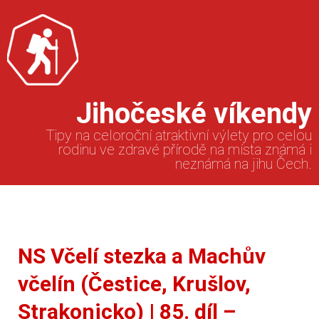
Jihočeské víkendy
Tipy na celoroční atraktivní výlety pro celou
rodinu ve zdravé přírodě na místa známá i
neznámá na jihu Čech.
NS Včelí stezka a Machův
včelín (Čestice, Krušlov,
Strakonicko) | 85. díl –