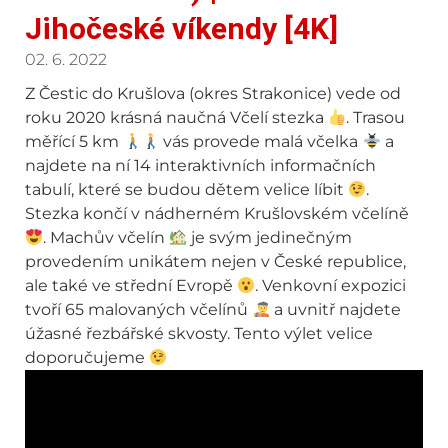
Jihočeské víkendy [4K]
02. 6. 2022
Z Čestic do Krušlova (okres Strakonice) vede od
roku 2020 krásná naučná Včelí stezka
. Trasou
měřící 5 km
vás provede malá včelka
a
najdete na ní 14 interaktivních informačních
tabulí, které se budou dětem velice líbit
.
Stezka končí v nádherném Krušlovském včelíně
. Machův včelín
je svým jedinečným
provedením unikátem nejen v České republice,
ale také ve střední Evropě
. Venkovní expozici
tvoří 65 malovaných včelínů
a uvnitř najdete
úžasné řezbářské skvosty. Tento výlet velice
doporučujeme