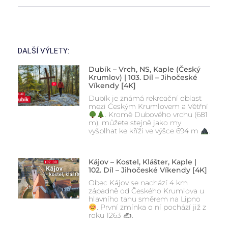
DALŠÍ VÝLETY:
Dubík – Vrch, NS, Kaple (Český
Krumlov) | 103. Díl – Jihočeské
Víkendy [4K]
Dubík je známá rekreační oblast
mezi Českým Krumlovem a Větřní
. Kromě Dubového vrchu (681
m), můžete stejně jako my
vyšplhat ke kříži ve výšce 694 m
.
Kájov – Kostel, Klášter, Kaple |
102. Díl – Jihočeské Víkendy [4K]
Obec Kájov se nachází 4 km
západně od Českého Krumlova u
hlavního tahu směrem na Lipno
. První zmínka o ní pochází již z
roku 1263 ✍
.