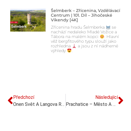
Šelmberk – Zřícenina, Vzdělávací
Centrum | 101. Díl – Jihočeské
Víkendy [4K]
Zřícenina hradu Šelmberka
se
nachází nedaleko Mladé Vožice a
Tábora na malém kopci
. Hlavní
věž bergfitového typu slouží jako
rozhledna
a jsou z ní nádherné
výhledy
.
Předchozí
Následující
Onen Svět A Langova Rozhledna (Písecko) | 84. Díl – Jihočeské Víkendy [4K]
Prachatice – Město A Okolí | 86. Díl – Jihočeské Víkendy [4K]